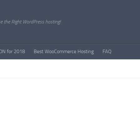
e the Right WordPress hosting!
DN for 2018
Best WooCommerce Hosting
FAQ